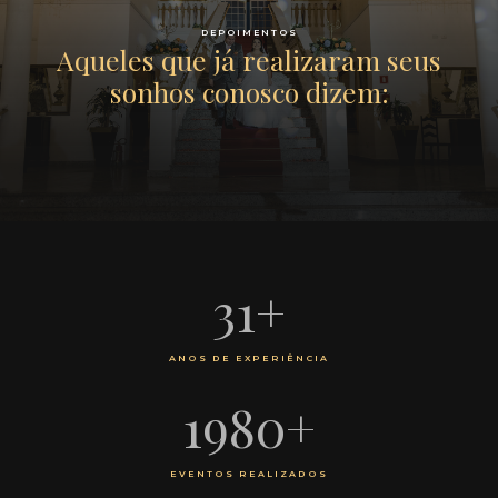
DEPOIMENTOS
Aqueles que já realizaram seus
sonhos conosco dizem:
31
+
ANOS DE EXPERIÊNCIA
1980
+
EVENTOS REALIZADOS