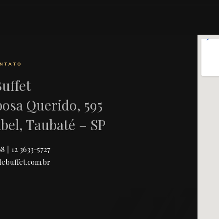
ONTATO
Buffet
bosa Querido, 595
abel, Taubaté – SP
68 | 12 3633-5727
ebuffet.com.br