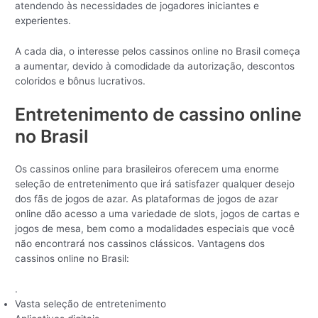
atendendo às necessidades de jogadores iniciantes e
experientes.
A cada dia, o interesse pelos cassinos online no Brasil começa
a aumentar, devido à comodidade da autorização, descontos
coloridos e bônus lucrativos.
Entretenimento de cassino online
no Brasil
Os cassinos online para brasileiros oferecem uma enorme
seleção de entretenimento que irá satisfazer qualquer desejo
dos fãs de jogos de azar. As plataformas de jogos de azar
online dão acesso a uma variedade de slots, jogos de cartas e
jogos de mesa, bem como a modalidades especiais que você
não encontrará nos cassinos clássicos. Vantagens dos
cassinos online no Brasil:
.
Vasta seleção de entretenimento