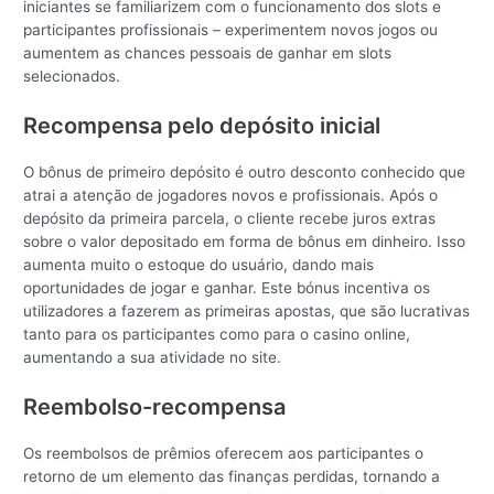
iniciantes se familiarizem com o funcionamento dos slots e
participantes profissionais – experimentem novos jogos ou
aumentem as chances pessoais de ganhar em slots
selecionados.
Recompensa pelo depósito inicial
O bônus de primeiro depósito é outro desconto conhecido que
atrai a atenção de jogadores novos e profissionais. Após o
depósito da primeira parcela, o cliente recebe juros extras
sobre o valor depositado em forma de bônus em dinheiro. Isso
aumenta muito o estoque do usuário, dando mais
oportunidades de jogar e ganhar. Este bónus incentiva os
utilizadores a fazerem as primeiras apostas, que são lucrativas
tanto para os participantes como para o casino online,
aumentando a sua atividade no site.
Reembolso-recompensa
Os reembolsos de prêmios oferecem aos participantes o
retorno de um elemento das finanças perdidas, tornando a