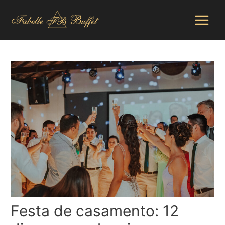
Ir
para
o
Main
conteúdo
Menu
Festa de casamento: 12